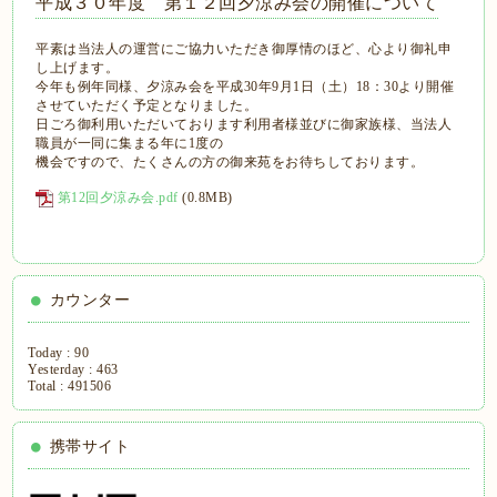
平成３０年度 第１２回夕涼み会の開催について
平素は当法人の運営にご協力いただき御厚情のほど、心より御礼申
し上げます。
今年も例年同様、夕涼み会を平成30年9月1日（土）18：30より開催
させていただく予定となりました。
日ごろ御利用いただいております利用者様並びに御家族様、当法人
職員が一同に集まる年に1度の
機会ですので、たくさんの方の御来苑をお待ちしております。
第12回夕涼み会.pdf
(0.8MB)
カウンター
Today :
90
Yesterday :
463
Total :
491506
携帯サイト