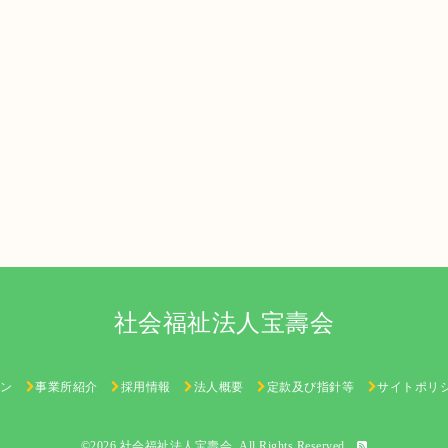
社会福祉法人宝壽会
ン
事業所紹介
採用情報
法人概要
定款及び指針等
サイトポリ
©2026
社会福祉法人宝壽会
. All Rights Reserved.