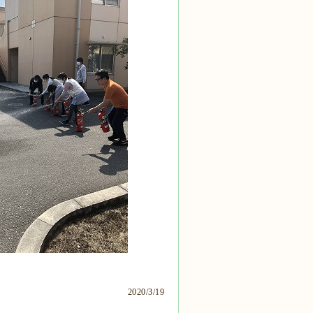
。
。
2020/3/19