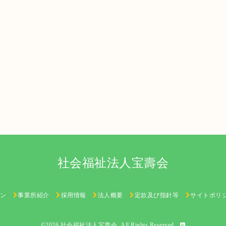
社会福祉法人宝壽会
ン
事業所紹介
採用情報
法人概要
定款及び指針等
サイトポリ
©2026
社会福祉法人宝壽会
. All Rights Reserved.