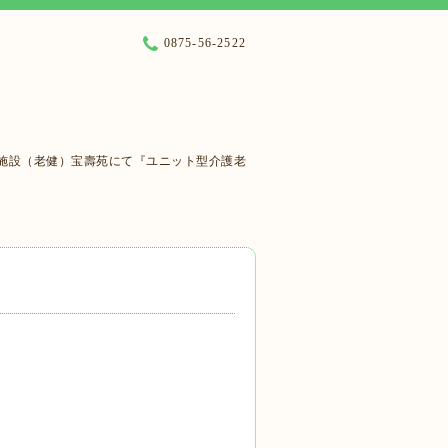
0875-56-2522
施設（老健）宝壽苑にて『ユニット型介護老