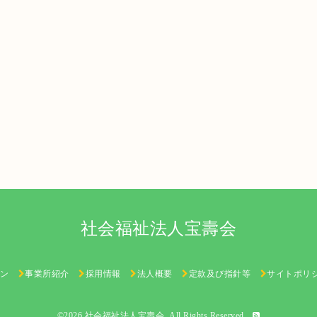
社会福祉法人宝壽会
ン
事業所紹介
採用情報
法人概要
定款及び指針等
サイトポリ
©2026
社会福祉法人宝壽会
. All Rights Reserved.